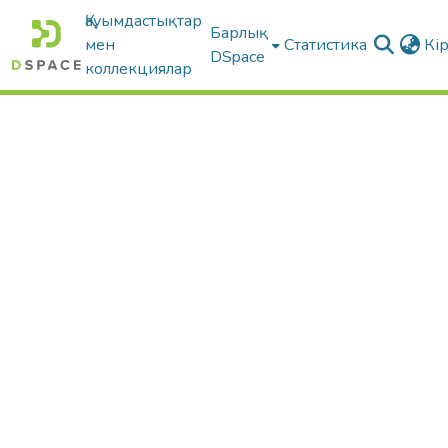
Қауымдастықтар
Барлық
мен
Статистика
Кі
DSpace
коллекциялар