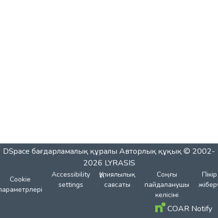
DSpace бағдарламалық құралы
Авторлық құқық © 2002-
2026
LYRASIS
Accessibility
Құпиялылық
Соңғы
Пікір
Cookie
settings
саясаты
пайдаланушы
жібер
параметрлері
келісімі
COAR Notify