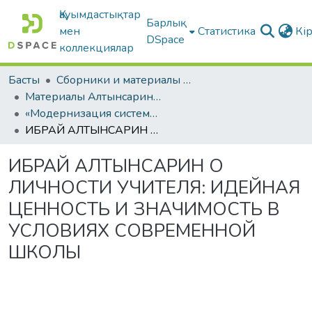
Қауымдастықтар
Барлық
мен
Статистика
Кі
DSpace
коллекциялар
Басты
Сборники и материалы конференций
Материалы Алтынсаринских педагогических чтений
«Модернизация системы образования как основа устойчивого развития казахстанского общества»
ИБРАЙ АЛТЫНСАРИН О ЛИЧНОСТИ УЧИТЕЛЯ: ИДЕЙНАЯ ЦЕННОСТЬ И ЗНАЧИМОСТЬ В УСЛОВИЯХ СОВРЕМЕННОЙ ШКОЛЫ
ИБРАЙ АЛТЫНСАРИН О
ЛИЧНОСТИ УЧИТЕЛЯ: ИДЕЙНАЯ
ЦЕННОСТЬ И ЗНАЧИМОСТЬ В
УСЛОВИЯХ СОВРЕМЕННОЙ
ШКОЛЫ