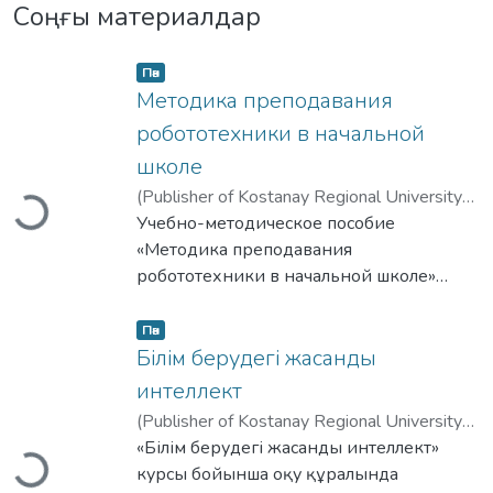
Соңғы материалдар
Item type:
,
Пән
Методика преподавания
робототехники в начальной
школе
(
Publisher of Kostanay Regional University
Жүктеу...
named after Akhmet Baitursynuly
Учебно-методическое пособие
,
2026
)
Радченко Т.А.
«Методика преподавания
;
Радченко П.Н.
робототехники в начальной школе»
предназначено для студентов
Item type:
,
педагогических специальностей высших
Пән
учебных заведений, обучающихся по
Білім берудегі жасанды
направлениям подготовки учителей
интеллект
начального образования, информатики,
(
Publisher of Kostanay Regional University
STEM-дисциплин и дополнительного
named after Akhmet Baitursynuly
«Білім берудегі жасанды интеллект»
,
2026
)
образования. Материалы пособия также
Жүктеу...
Даулетбаева Г.Б.
курсы бойынша оқу құралында
могут быть полезны педагогам-