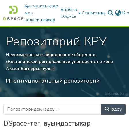
Қауымдастықтар
Барлық
мен
Статистика
Кі
DSpace
коллекциялар
Репозиторий КРУ
Некоммерческое акционерное общество
«Костанайский региональный университет имени
Ахмет Байтұрсынұлы»
Институциональный репозиторий
ksu.edu.kz
Іздеу
DSpace-тегі қауымдастықтар