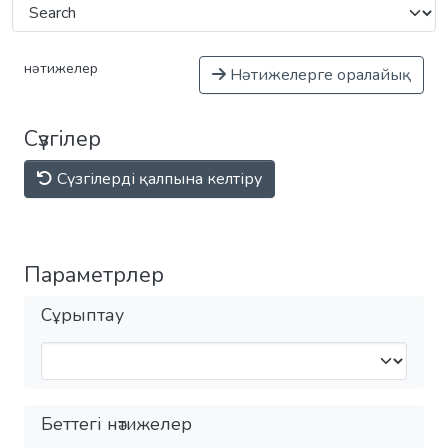
нәтижелер
Нәтижелерге оралайық
Сүзгілер
Сүзгілерді қалпына келтіру
Параметрлер
Сұрыптау
Беттегі нәтижелер