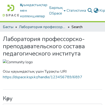
Қауымдастықтар
Барлық
мен
Статистика
Кі
DSpace
коллекциялар
Басты
Лаборатория профессорско-преподавательского состава педагогического института
Search
Лаборатория профессорско-
преподавательского состава
педагогического института
Осы қауымдастық үшін Тұрақты URI
https://dspace.kspi.kz/handle/123456789/6897
Көру