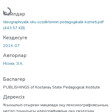
Жүктеу...
Файлдар
Ideographiyalik oku sozdikterinin pedagogikalik kizmeti.pdf
(443.57 KB)
Кездесуге
2014-07
Авторлар
Исова, Э.А.
Баспагер
PUBLISHINGS of Kostanay State Pedagogical Institute
Дерексіз
Ұсынылып отырған мақалада оқу лексикографиясының
негізгі туындысы идеографиялық оқу сөздігінің