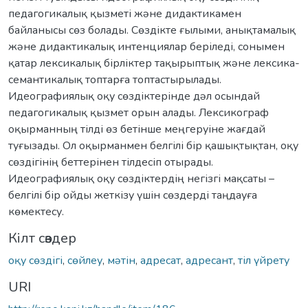
педагогикалық қызметі жəне дидактикамен
байланысы сөз болады. Сөздікте ғылыми, анықтамалық
жəне дидактикалық интенциялар беріледі, сонымен
қатар лексикалық бірліктер тақырыптық жəне лексика-
семантикалық топтарға топтастырылады.
Идеографиялық оқу сөздіктерінде дəл осындай
педагогикалық қызмет орын алады. Лексикограф
оқырманның тілді өз бетінше меңгеруіне жағдай
туғызады. Ол оқырманмен белгілі бір қашықтықтан, оқу
сөздігінің беттерінен тілдесіп отырады.
Идеографиялық оқу сөздіктердің негізгі мақсаты –
белгілі бір ойды жеткізу үшін сөздерді таңдауға
көмектесу.
Кілт сөздер
оқу сөздігі
,
сөйлеу
,
мəтін
,
адресат
,
адресант
,
тіл үйрету
URI