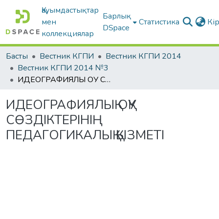
Қауымдастықтар
Барлық
мен
Статистика
Кі
DSpace
коллекциялар
Басты
Вестник КГПИ
Вестник КГПИ 2014
Вестник КГПИ 2014 №3
ИДЕОГРАФИЯЛЫҚ ОҚУ СӨЗДІКТЕРІНІҢ ПЕДАГОГИКАЛЫҚ ҚЫЗМЕТІ
ИДЕОГРАФИЯЛЫҚ ОҚУ
СӨЗДІКТЕРІНІҢ
ПЕДАГОГИКАЛЫҚ ҚЫЗМЕТІ