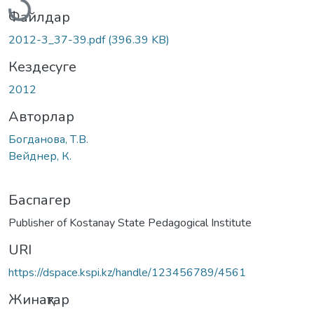
Файлдар
2012-3_37-39.pdf
(396.39 KB)
Кездесуге
2012
Авторлар
Богданова, Т.В.
Вейднер, К.
Баспагер
Publisher of Kostanay State Pedagogical Institute
URI
https://dspace.kspi.kz/handle/123456789/4561
Жинақтар