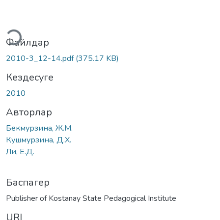
теу...
Файлдар
2010-3_12-14.pdf
(375.17 KB)
Кездесуге
2010
Авторлар
Бекмурзина, Ж.М.
Кушмурзина, Д.Х.
Ли, Е.Д.
Баспагер
Publisher of Kostanay State Pedagogical Institute
URI