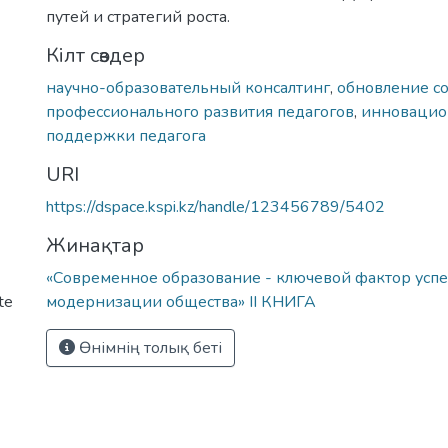
путей и стратегий роста.
Кілт сөздер
научно-образовательный консалтинг
,
обновление с
профессионального развития педагогов
,
инновацио
поддержки педагога
URI
https://dspace.kspi.kz/handle/123456789/5402
Жинақтар
«Современное образование - ключевой фактор усп
te
модернизации общества» ІІ КНИГА
Өнімнің толық беті