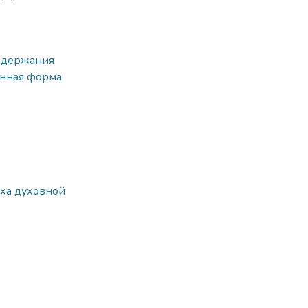
одержания
нная форма
еха духовной