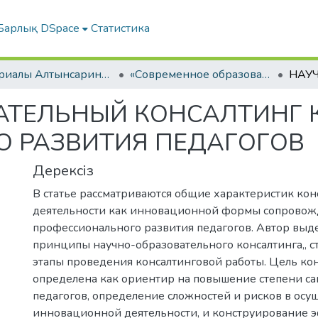
Барлық DSpace
Статистика
Материалы Алтынсаринских педагогических чтений
«Современное образование - ключевой фактор успеха духовной модернизации общества» ІІ КНИГА
АТЕЛЬНЫЙ КОНСАЛТИНГ 
 РАЗВИТИЯ ПЕДАГОГОВ
Дерексіз
В статье рассматриваются общие характеристик кон
деятельности как инновационной формы сопрово
профессионального развития педагогов. Автор выд
принципы научно-образовательного консалтинга,, с
этапы проведения консалтинговой работы. Цель ко
определена как ориентир на повышение степени са
педагогов, определение сложностей и рисков в осу
инновационной деятельности, и конструирование