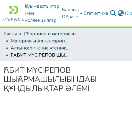
Қауымдастықтар
Барлық
мен
Статистика
Кі
DSpace
коллекциялар
Басты
Сборники и материалы конференций
Материалы Алтынсаринских педагогических чтений
Алтынсаринские чтения: Ценности как концептуальная основа воспитания в современных социокультурных и геополитических реалиях, г. Костанай, 2025 г. Книга 1
ҒАБИТ МҮСІРЕПОВ ШЫҒАРМАШЫЛЫҒЫНДАҒЫ ҚҰНДЫЛЫҚТАР ӘЛЕМІ
ҒАБИТ МҮСІРЕПОВ
ШЫҒАРМАШЫЛЫҒЫНДАҒЫ
ҚҰНДЫЛЫҚТАР ӘЛЕМІ