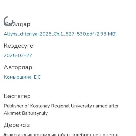
Жүктеу...
Файлдар
Altyns_chteniya-2025_Ch.1_527-530.pdf
(2.93 MB)
Кездесуге
2025-02-27
Авторлар
Коныршина, Е.С.
Баспагер
Publisher of Kostanay Regional University named after
Akhmet Baitursynuly
Дерексіз
Қазақстандық қоғамдық ойды, әдебиет пен өнерді,