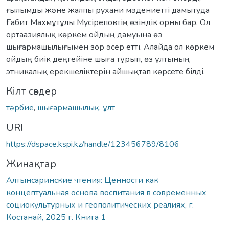
ғылымды және жалпы рухани мәдениетті дамытуда
Ғабит Махмұтұлы Мүсіреповтің өзіндік орны бар. Ол
ортаазиялық көркем ойдың дамуына өз
шығармашылығымен зор әсер етті. Алайда ол көркем
ойдың биік деңгейіне шыға тұрып, өз ұлтының
этникалық ерекшеліктерін айшықтап көрсете білді.
Кілт сөздер
тәрбие
,
шығармашылық
,
ұлт
URI
https://dspace.kspi.kz/handle/123456789/8106
Жинақтар
Алтынсаринские чтения: Ценности как
концептуальная основа воспитания в современных
социокультурных и геополитических реалиях, г.
Костанай, 2025 г. Книга 1