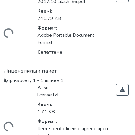
2017.10-alash-56.pdf
Көлемі:
245.79 KB
Формат:
Жүктеу...
Adobe Portable Document
Format
Сипаттама:
Лицензиялық пакет
Қазір көрсету
1 - 1 ішінен 1
Аты:
license.txt
Көлемі:
1.71 KB
Формат:
Жүктеу...
Item-specific license agreed upon