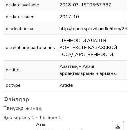
dc.date.available
2018-03-19T05:57:33Z
dc.date.issued
2017-10
dc.identifier.uri
http://repo.kspi.kz/handle/item/23
ЦЕННОСТИ АЛАШ В
dc.relation.ispartofseries
КОНТЕКСТЕ КАЗАХСКОЙ
ГОСУДАРСТВЕННОСТИ;
Азаттық – Алаш
dc.title
ардақтыларының арманы
dc.type
Article
Файлдар
Түпнұсқа жинақ
Қазір көрсету
1 - 1 ішінен 1
Аты: