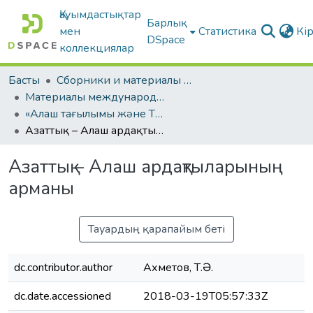
Қауымдастықтар
Барлық
мен
Статистика
Кі
DSpace
коллекциялар
Басты
Сборники и материалы конференций
Материалы международных научно-практических конференций
«Алаш тағылымы және Тәуелсіздік»
Азаттық – Алаш ардақтыларының арманы
Азаттық – Алаш ардақтыларының
арманы
Тауардың қарапайым беті
dc.contributor.author
Ахметов, Т.Ə.
dc.date.accessioned
2018-03-19T05:57:33Z