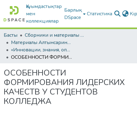
Қауымдастықтар
Барлық
мен
Статистика
Кі
DSpace
коллекциялар
Басты
Сборники и материалы конференций
Материалы Алтынсаринских педагогических чтений
«Инновации, знания, опыт – векторы образовательных треков»: Материалы международной научно-практической конференции. КНИГА II
ОСОБЕННОСТИ ФОРМИРОВАНИЯ ЛИДЕРСКИХ КАЧЕСТВ У СТУДЕНТОВ КОЛЛЕДЖА
ОСОБЕННОСТИ
ФОРМИРОВАНИЯ ЛИДЕРСКИХ
КАЧЕСТВ У СТУДЕНТОВ
КОЛЛЕДЖА