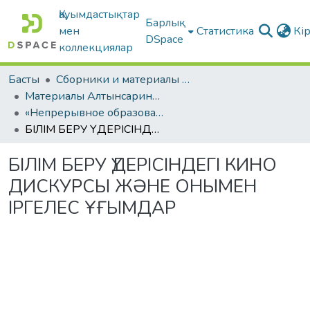
Қауымдастықтар
Барлық
мен
Статистика
Кі
DSpace
коллекциялар
Басты
Сборники и материалы конференций
Материалы Алтынсаринских педагогических чтений
«Непрерывное образование Республики Казахстан в контексте современных вызовов к образовательной системе»
БІЛІМ БЕРУ ҮДЕРІСІНДЕГІ КИНО ДИСКУРСЫ ЖƏНЕ ОНЫМЕН ІРГЕЛЕС ҰҒЫМДАР
БІЛІМ БЕРУ ҮДЕРІСІНДЕГІ КИНО
ДИСКУРСЫ ЖƏНЕ ОНЫМЕН
ІРГЕЛЕС ҰҒЫМДАР