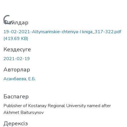
Жүктеу...
Файлдар
19-02-2021-Altynsarinskie-chteniya-I kniga_317-322.pdf
(419.69 KB)
Кездесуге
2021-02-19
Авторлар
Асанбаева, Е.Б.
Баспагер
Publisher of Kostanay Regional University named after
Akhmet Baitursynov
Дерексіз