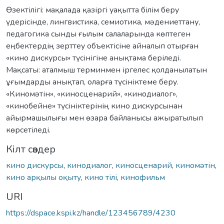
Өзектілігі: мақалада қазіргі уақытта білім беру
үдерісінде, лингвистика, семиотика, мəдениеттану,
педагогика сынды ғылым салаларында көптеген
еңбектердің зерттеу объектісіне айналып отырған
«кино дискурсы» түсінігіне анықтама беріледі.
Мақсаты: аталмыш терминмен іргелес қолданылатын
ұғымдарды анықтап, оларға түсініктеме беру.
«Киномəтін», «киносценарий», «кинодиалог»,
«кинобейне» түсініктерінің кино дискурсынан
айырмашылығы мен өзара байланысы ажыратылып
көрсетіледі.
Кілт сөздер
кино дискурсы
,
кинодиалог
,
киносценарий
,
киномəтін
,
кино арқылы оқыту
,
кино тілі
,
кинофильм
URI
https://dspace.kspi.kz/handle/123456789/4230