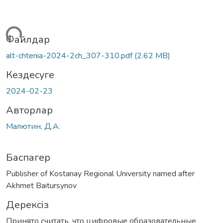
ктеу...
Файлдар
alt-chtenia-2024-2ch_307-310.pdf
(2.62 MB)
Кездесуге
2024-02-23
Авторлар
Малютин, Д.А.
Баспагер
Publisher of Kostanay Regional University named after
Akhmet Baitursynov
Дерексіз
Принято считать, что цифровые образовательные