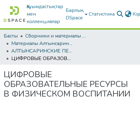
Қауымдастықтар
Барлық
мен
Статистика
Кі
DSpace
коллекциялар
Басты
Сборники и материалы конференций
Материалы Алтынсаринских педагогических чтений
АЛТЫНСАРИНСКИЕ ПЕДАГОГИЧЕСКИЕ ЧТЕНИЯ. «Инновационные технологии в современном образовании: стратегия, задачи, внедрение». Книга 2
ЦИФРОВЫЕ ОБРАЗОВАТЕЛЬНЫЕ РЕСУРСЫ В ФИЗИЧЕСКОМ ВОСПИТАНИИ
ЦИФРОВЫЕ
ОБРАЗОВАТЕЛЬНЫЕ РЕСУРСЫ
В ФИЗИЧЕСКОМ ВОСПИТАНИИ