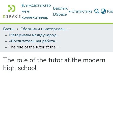
Қауымдастықтар
Барлық
мен
Статистика
Кі
DSpace
коллекциялар
Басты
Сборники и материалы конференций
Материалы международных научно-практических конференций
«Воспитательная работа в современном вузе»
The role of the tutor at the modern high school
The role of the tutor at the modern
high school