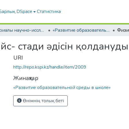
Барлық DSpace
Статистика
Материалы научно-исследовательской работы студентов
«Развитие образовательной среды в школе»
йс- стади әдісін қолданудың
URI
http://repo.kspi.kz/handle/item/2009
Жинақтар
«Развитие образовательной среды в школе»
Өнімнің толық беті