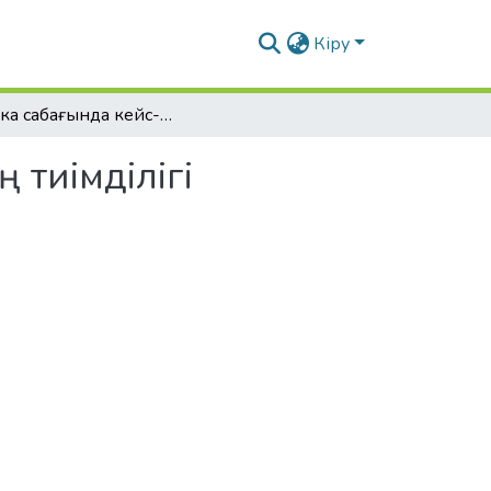
Кіру
Физика сабағында кейс- стади әдісін қолданудың тиімділігі
 тиімділігі