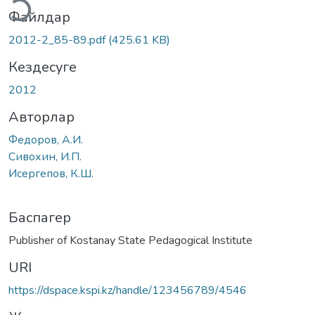
ктеу...
Файлдар
2012-2_85-89.pdf
(425.61 KB)
Кездесуге
2012
Авторлар
Федоров, А.И.
Сивохин, И.П.
Исергепов, К.Ш.
Баспагер
Publisher of Kostanay State Pedagogical Institute
URI
https://dspace.kspi.kz/handle/123456789/4546