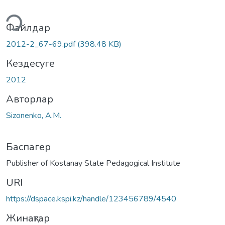
теу...
Файлдар
2012-2_67-69.pdf
(398.48 KB)
Кездесуге
2012
Авторлар
Sizonenko, A.M.
Баспагер
Publisher of Kostanay State Pedagogical Institute
URI
https://dspace.kspi.kz/handle/123456789/4540
Жинақтар