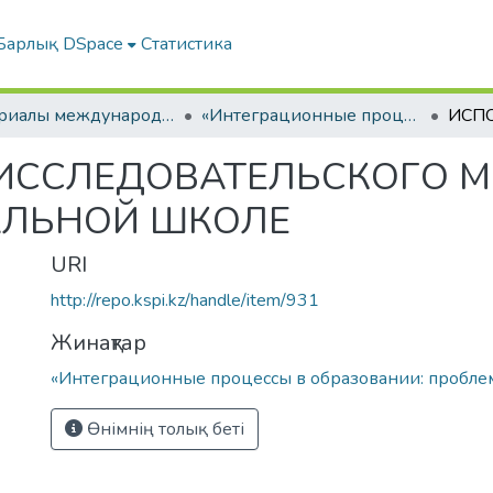
Барлық DSpace
Статистика
Материалы международных научно-практических конференций
«Интеграционные процессы в образовании: проблемы и перспективы»
ИССЛЕДОВАТЕЛЬСКОГО М
АЛЬНОЙ ШКОЛЕ
URI
http://repo.kspi.kz/handle/item/931
Жинақтар
«Интеграционные процессы в образовании: пробле
Өнімнің толық беті