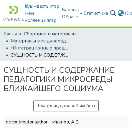
Қауымдастықтар
Барлық
мен
Статистика
Кі
DSpace
коллекциялар
Басты
Сборники и материалы конференций
Материалы международных научно-практических конференций
«Интеграционные процессы в образовании: проблемы и перспективы»
СУЩНОСТЬ И СОДЕРЖАНИЕ ПЕДАГОГИКИ МИКРОСРЕДЫ БЛИЖАЙШЕГО СОЦИУМА
СУЩНОСТЬ И СОДЕРЖАНИЕ
ПЕДАГОГИКИ МИКРОСРЕДЫ
БЛИЖАЙШЕГО СОЦИУМА
Тауардың қарапайым беті
dc.contributor.author
Иванов, А.В.