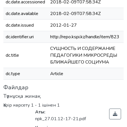
dc.date.accessioned
2018-02-09T07:58:34Z
dc.date.available
2018-02-09T07:58:34Z
dc.date.issued
2012-01-27
dc.identifier.uri
http://repo.kspi.kz/handle/item/823
СУЩНОСТЬ И СОДЕРЖАНИЕ
dc.title
ПЕДАГОГИКИ МИКРОСРЕДЫ
e
БЛИЖАЙШЕГО СОЦИУМА
dc.type
Article
e
Файлдар
Түпнұсқа жинақ
Қазір көрсету
1 - 1 ішінен 1
Аты:
npk_27.01.12-17-21.pdf