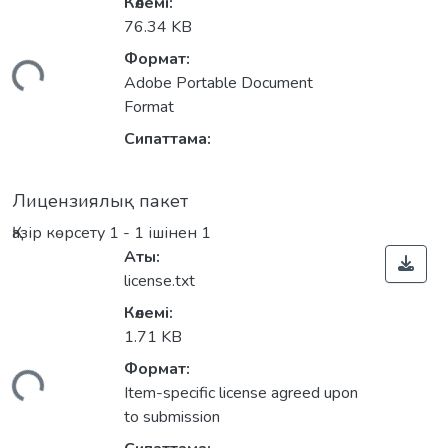
Көлемі:
76.34 KB
Формат:
үктеу...
Adobe Portable Document
Format
Сипаттама:
Лицензиялық пакет
Қазір көрсету
1 - 1 ішінен 1
Аты:
license.txt
Көлемі:
1.71 KB
Формат:
үктеу...
Item-specific license agreed upon
to submission