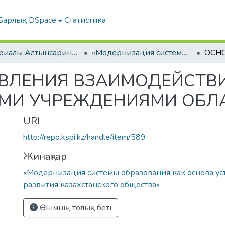
Барлық DSpace
Статистика
Материалы Алтынсаринских педагогических чтений
«Модернизация системы образования как основа устойчивого развития казахстанского общества»
ВЛЕНИЯ ВЗАИМОДЕЙСТВИ
МИ УЧРЕЖДЕНИЯМИ ОБЛ
URI
http://repo.kspi.kz/handle/item/589
Жинақтар
«Модернизация системы образования как основа ус
развития казахстанского общества»
Өнімнің толық беті