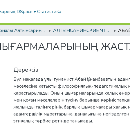
Барлық DSpace
Статистика
Материалы Алтынсаринских педагогических чтений
АЛТЫНСАРИНСКИЕ ЧТЕНИЯ. МАТЕРИАЛЫ МЕЖДУНАРОДНОЙ НАУЧНО-ПРАКТИЧЕСКОЙ КОНФЕРЕНЦИИ. "НЕПРЕРЫВНОСТЬ ПЕДАГОГИЧЕСКОГО ОБРАЗОВАНИЯ - ЗАЛОГ УСПЕШНОСТИ СОВРЕМЕННЫХ ПЕДАГОГОВ" КНИГА II
 ШЫҒАРМАЛАРЫНЫҢ ЖАСТ
Дерексіз
Бұл мақалада ұлы гуманист Абай Құнанбаевтың адамг
мәселесіне қатысты философиялық-педагогикалық 
қарастырылады. Оның шығармаларында халық өнері
мен қоғам мәселелерін түсіну барынша көрініс тапқ
жалынды тәлімгерінің барлық шығармалары халық м
адамгершілік мұраттарына, даналығына негізделге
этикалық тәрбие ретінде танылады.