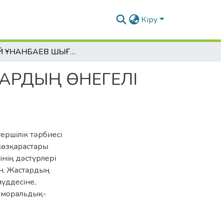
Кіру
АБАЙ ҚҰНАНБАЕВ ШЫҒАРМАЛАРЫНЫҢ ЖАСТАРДЫҢ ӨНЕГЕЛІ ТӘРБИЕСІНЕ ӘСЕРІ
АРДЫҢ ӨНЕГЕЛІ
ершілік тәрбиесі
көзқарастары
нің дәстүрлері
ан. Жастардың
үддесіне,
н моральдық-