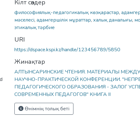
Кілт сөздер
философиялық-педагогикалық көзқарастар
,
адамгер
мәселесі
,
адамгершілік мұраттар
,
халық даналығы
,
м
этикалық тәрбие
URI
https://dspace.kspi.kz/handle/123456789/5850
Жинақтар
АЛТЫНСАРИНСКИЕ ЧТЕНИЯ. МАТЕРИАЛЫ МЕЖ
ed
НАУЧНО-ПРАКТИЧЕСКОЙ КОНФЕРЕНЦИИ. "НЕПР
ПЕДАГОГИЧЕСКОГО ОБРАЗОВАНИЯ - ЗАЛОГ УС
СОВРЕМЕННЫХ ПЕДАГОГОВ" КНИГА II
Өнімнің толық беті