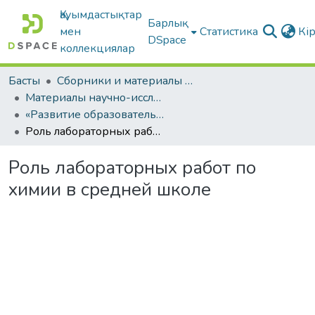
Қауымдастықтар
Барлық
мен
Статистика
Кі
DSpace
коллекциялар
Басты
Сборники и материалы конференций
Материалы научно-исследовательской работы студентов
«Развитие образовательной среды в школе»
Роль лабораторных работ по химии в средней школе
Роль лабораторных работ по
химии в средней школе