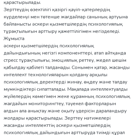
қарастырылады.
Зерттеудің өзектілігі қазіргі қауіп-қатерлердің
күрделенуі мен төтенше жағдайлар санының артуына
байланысты әскери қызметшілердің психологиялық
тұрақтылығын арттыру қажеттілігімен негізделеді.
Жұмыста
әскери қызметшілердің психологиялық
дайындығының негізгі компоненттері, атап айтқанда
стресс тұрақтылығы, эмоциялық реттеу, жедел шешім
қабылдау қабілеті талданады. Сонымен қатар, жасанды
интеллект технологияларын қолдану арқылы
психологиялық деректерді жинау, өңдеу және талдау
мүмкіндіктері сипатталады. Мақалада интеллектуалды
жүйелердің көмегімен жеке құрамның психологиялық
жағдайын мониторингтеу, тәуекел факторларын
алдын ала анықтау және оқыту үдерісін дараландыру
жолдары қарастырылады. Зерттеу нәтижелері
жасанды интеллекттің әскери қызметшілердің
психологиялық дайындығын арттыруда тиімді құрал