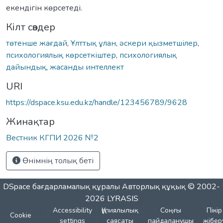
екендігін көрсетеді.
Кілт сөздер
төтенше жағдай
,
Ұлттық ұлан
,
әскери қызметшілер
,
психологиялық көрсеткіштер
,
психологиялық
дайындық
,
жасанды интеллект
URI
https://dspace.ksu.edu.kz/handle/123456789/9628
Жинақтар
Вестник КГПИ 2026 №2
Өнімнің толық беті
DSpace бағдарламалық құралы
Авторлық құқық © 2002-
2026
LYRASIS
Accessibility
Құпиялылық
Соңғы
Пікір
Cookie
settings
саясаты
пайдаланушы
жібер