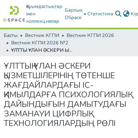
Қауымдастықтар
Барлық
мен
Статистика
Кі
DSpace
коллекциялар
Басты
Вестник КГПИ
Вестник КГПИ 2026
Вестник КГПИ 2026 №2
ҰЛТТЫҚ ҰЛАН ӘСКЕРИ ҚЫЗМЕТШІЛЕРІНІҢ ТӨТЕНШЕ ЖАҒДАЙЛАРДАҒЫ ІС-ҚИМЫЛДАРҒА ПСИХОЛОГИЯЛЫҚ ДАЙЫНДЫҒЫН ДАМЫТУДАҒЫ ЗАМАНАУИ ЦИФРЛЫҚ ТЕХНОЛОГИЯЛАРДЫҢ РӨЛІ
ҰЛТТЫҚ ҰЛАН ӘСКЕРИ
ҚЫЗМЕТШІЛЕРІНІҢ ТӨТЕНШЕ
ЖАҒДАЙЛАРДАҒЫ ІС-
ҚИМЫЛДАРҒА ПСИХОЛОГИЯЛЫҚ
ДАЙЫНДЫҒЫН ДАМЫТУДАҒЫ
ЗАМАНАУИ ЦИФРЛЫҚ
ТЕХНОЛОГИЯЛАРДЫҢ РӨЛІ