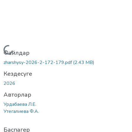
Жүктеу...
Файлдар
zharshysy-2026-2-172-179.pdf
(2.43 MB)
Кездесуге
2026
Авторлар
Урдабаева Л.Е.
Утегалиева Ф.А.
Баспагер