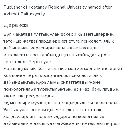
Publisher of Kostanay Regional University named after
Akhmet Baitursynuly
Дерексіз
Бұл мақалада Ұлттық ұлан әскери қызметшілерінің
төтенше жағдайларда әрекет етуге психологиялық
дайындығы қарастырылады және жасанды
интеллекттің осы дайындықты нығайтудағы рөлі
зерттеледі. Зерттеуде
мотивациялық, когнитивтік, эмоционалды және ерікті
компоненттерді қоса алғанда, психологиялық
дайындықтың құрылымы сипатталады және
психологиялық тұрақтылықтың, өзін-өзі бақылаудың
және ішкі ресурстарды
жұмылдыру мүмкіндігінің маңыздылығы талданады.
Ұлттық ұлан әскери қызметшілерінің төтенше
жағдайлардағы іс-қимылдарға психологиялық
дайындығын дамытудағы жасанды интеллекттің рөлі