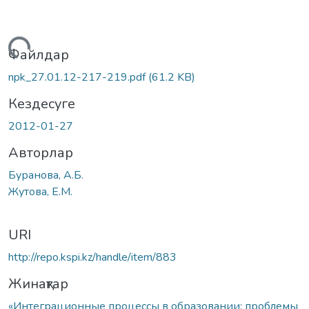
Жүктеу...
Файлдар
npk_27.01.12-217-219.pdf
(61.2 KB)
Кездесуге
2012-01-27
Авторлар
Буранова, А.Б.
Жутова, Е.М.
URI
http://repo.kspi.kz/handle/item/883
Жинақтар
«Интеграционные процессы в образовании: проблемы