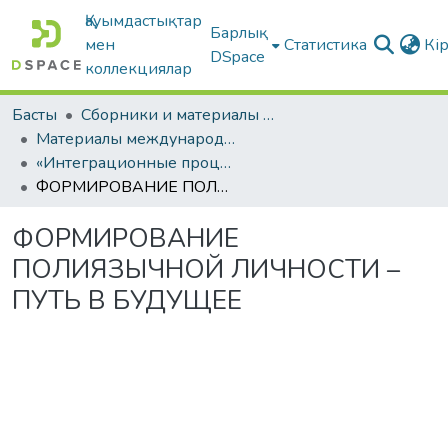
Қауымдастықтар
Барлық
мен
Статистика
Кі
DSpace
коллекциялар
Басты
Сборники и материалы конференций
Материалы международных научно-практических конференций
«Интеграционные процессы в образовании: проблемы и перспективы»
ФОРМИРОВАНИЕ ПОЛИЯЗЫЧНОЙ ЛИЧНОСТИ – ПУТЬ В БУДУЩЕЕ
ФОРМИРОВАНИЕ
ПОЛИЯЗЫЧНОЙ ЛИЧНОСТИ –
ПУТЬ В БУДУЩЕЕ