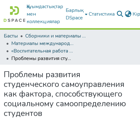
Қауымдастықтар
Барлық
мен
Статистика
Кі
DSpace
коллекциялар
Басты
Сборники и материалы конференций
Материалы международных научно-практических конференций
«Воспитательная работа в современном вузе»
Проблемы развития студенческого самоуправления как фактора, способствующего социальному самоопределению студентов
Проблемы развития
студенческого самоуправления
как фактора, способствующего
социальному самоопределению
студентов