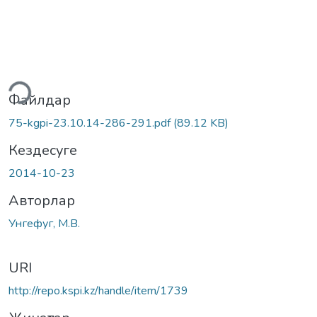
теу...
Файлдар
75-kgpi-23.10.14-286-291.pdf
(89.12 KB)
Кездесуге
2014-10-23
Авторлар
Унгефуг, М.В.
URI
http://repo.kspi.kz/handle/item/1739