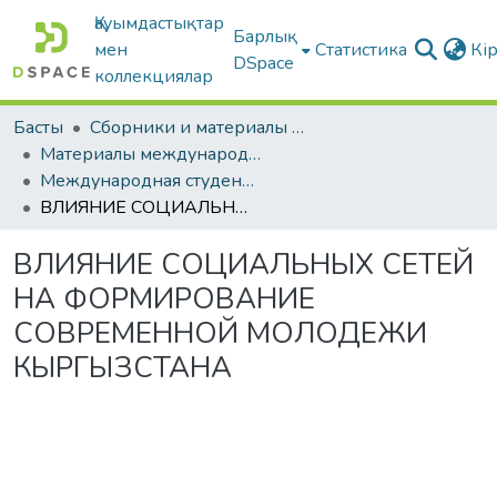
Қауымдастықтар
Барлық
мен
Статистика
Кі
DSpace
коллекциялар
Басты
Сборники и материалы конференций
Материалы международной студенческой научно-практической конференции
Международная студенческая научно-практическая конференция, посвященная 80-летию КГПУ им.У.Султангазина и Году молодежи в Республике Казахстан
ВЛИЯНИЕ СОЦИАЛЬНЫХ СЕТЕЙ НА ФОРМИРОВАНИЕ СОВРЕМЕННОЙ МОЛОДЕЖИ КЫРГЫЗСТАНА
ВЛИЯНИЕ СОЦИАЛЬНЫХ СЕТЕЙ
НА ФОРМИРОВАНИЕ
СОВРЕМЕННОЙ МОЛОДЕЖИ
КЫРГЫЗСТАНА