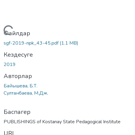
Жүктеу...
Файлдар
sgf-2019-npk_43-45.pdf
(1.1 MB)
Кездесуге
2019
Авторлар
Байышева, Б.Т.
Султанбаева, М.Дж.
Баспагер
PUBLISHINGS of Kostanay State Pedagogical Institute
URI