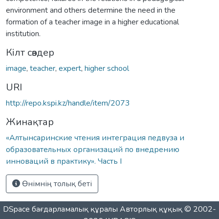
environment and others determine the need in the
formation of a teacher image in a higher educational
institution.
Кілт сөздер
image
,
teacher
,
expert
,
higher school
URI
http://repo.kspi.kz/handle/item/2073
Жинақтар
«Алтынсаринские чтения интеграция педвуза и
образовательных организаций по внедрению
инноваций в практику». Часть I
Өнімнің толық беті
DSpace бағдарламалық құралы
Авторлық құқық © 2002-