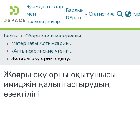
Қауымдастықтар
Барлық
мен
Статистика
Кі
DSpace
коллекциялар
Басты
Сборники и материалы конференций
Материалы Алтынсаринских педагогических чтений
«Алтынсаринские чтения интеграция педвуза и образовательных организаций по внедрению инноваций в практику». Часть I
Жоғары оқу орны оқытушысы имиджін қалыптастырудың өзектілігі
Жоғары оқу орны оқытушысы
имиджін қалыптастырудың
өзектілігі