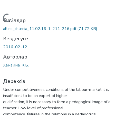
Жүктеу...
Файлдар
altins_chtenia_11.02.16-1-211-216.pdf
(71.72 KB)
Кездесуге
2016-02-12
Авторлар
Хамзина, К.Б.
Дерексіз
Under competitiveness conditions of the labour-market it is
insufficient to be an expert of higher
qualification, it is necessary to form a pedagogical image of a
teacher. Low level of professional
competence, failures in the relations in a pedagogical