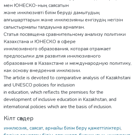
мен ЮНЕСКО-ның саясатын
жəне инклюзивті білім беруді дамытудың
алғышарттарын жəне инклюзияны енгізудің негізін
салыстырмалы талдауына арналған.
Статья посвящена сравнительному анализу политики
Казахстана и ЮНЕСКО в сфере
инклюзивного образования, которая отражает
предпосылки для развития инклюзивного
образования в Казахстане и международную политику,
как основу внедрения инклюзии.
The article is devoted to comparative analysis of Kazakhstani
and UNESCO policies for inclusion
in education, which reflects the premises for the
development of inclusive education in Kazakhstan, and
international policies which are the basis of inclusion.
Кілт сөздер
инклюзия,
,
саясат
,
арнайы білім беру қажеттіліктері
,