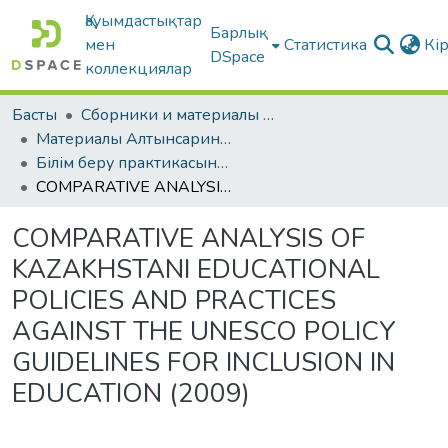
Қауымдастықтар
Барлық
мен
Статистика
Кі
DSpace
коллекциялар
Басты
Сборники и материалы конференций
Материалы Алтынсаринских педагогических чтений
Білім беру практикасының сапасын жоғарылатудың өзекті мәселелері | «Актуальные проблемы повышения качества образовательной практики».
COMPARATIVE ANALYSIS OF KAZAKHSTANI EDUCATIONAL POLICIES AND PRACTICES AGAINST THE UNESCO POLICY GUIDELINES FOR INCLUSION IN EDUCATION (2009)
COMPARATIVE ANALYSIS OF
KAZAKHSTANI EDUCATIONAL
POLICIES AND PRACTICES
AGAINST THE UNESCO POLICY
GUIDELINES FOR INCLUSION IN
EDUCATION (2009)