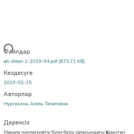
теу...
Файлдар
alt-chten-1-2019-94.pdf
(873.71 KB)
Кездесуге
2019-02-15
Авторлар
Нургазина, Асель Танатовна
Дерексіз
Мақала инклюзивтік білім беру саласындағы Қазақстан