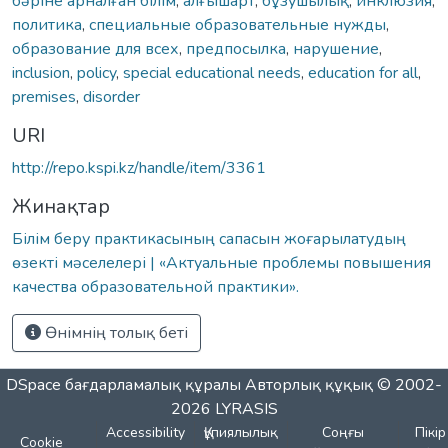
бəріне арналған білім
,
алғышарт
,
бұзушылық
,
инклюзия
,
политика
,
специальные образовательные нужды
,
образование для всех
,
предпосылка
,
нарушение
,
inclusion
,
policy
,
special educational needs
,
education for all
,
premises
,
disorder
URI
http://repo.kspi.kz/handle/item/3361
Жинақтар
Білім беру практикасының сапасын жоғарылатудың
өзекті мәселелері | «Актуальные проблемы повышения
качества образовательной практики».
Өнімнің толық беті
DSpace бағдарламалық құралы
Авторлық құқық © 2002-
2026
LYRASIS
Accessibility
Құпиялылық
Соңғы
Пікір
Cookie