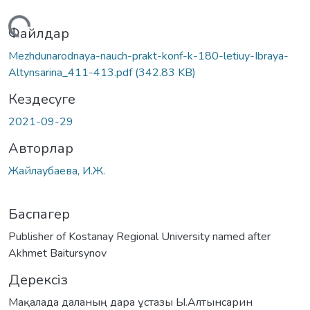
Жүктеу...
Файлдар
Mezhdunarodnaya-nauch-prakt-konf-k-180-letiuy-Ibraya-
Altynsarina_411-413.pdf
(342.83 KB)
Кездесуге
2021-09-29
Авторлар
Жайлаубаева, И.Ж.
Баспагер
Publisher of Kostanay Regional University named after
Akhmet Baitursynov
Дерексіз
Мақалада даланың дара ұстазы Ы.Алтынсарин