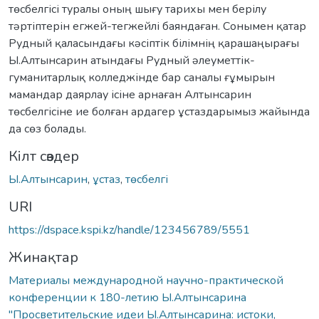
төсбелгісі туралы оның шығу тарихы мен берілу
тəртіптерін егжей-тегжейлі баяндаған. Сонымен қатар
Рудный қаласындағы кəсіптік білімнің қарашаңырағы
Ы.Алтынсарин атындағы Рудный əлеуметтік-
гуманитарлық колледжінде бар саналы ғұмырын
мамандар даярлау ісіне арнаған Алтынсарин
төсбелгісіне ие болған ардагер ұстаздарымыз жайында
да сөз болады.
Кілт сөздер
Ы.Алтынсарин
,
ұстаз
,
төсбелгі
URI
https://dspace.kspi.kz/handle/123456789/5551
Жинақтар
Материалы международной научно-практической
конференции к 180-летию Ы.Алтынсарина
"Просветительские идеи Ы.Алтынсарина: истоки,