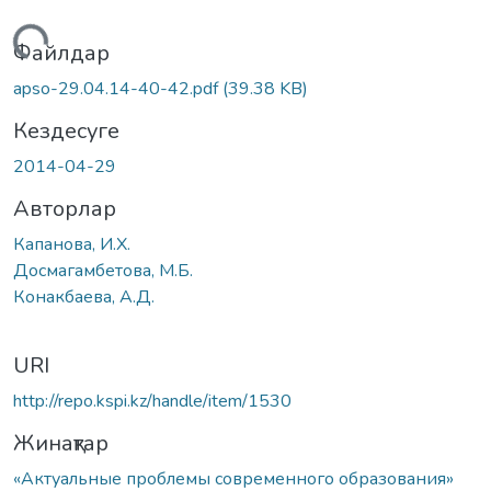
Жүктеу...
Файлдар
apso-29.04.14-40-42.pdf
(39.38 KB)
Кездесуге
2014-04-29
Авторлар
Капанова, И.Х.
Досмагамбетова, М.Б.
Конакбаева, А.Д.
URI
http://repo.kspi.kz/handle/item/1530
Жинақтар
«Актуальные проблемы современного образования»