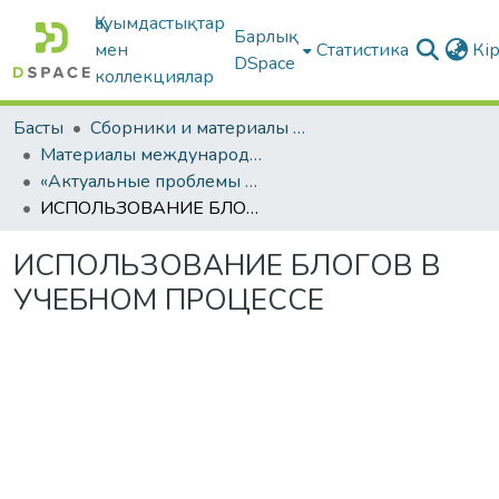
Қауымдастықтар
Барлық
мен
Статистика
Кі
DSpace
коллекциялар
Басты
Сборники и материалы конференций
Материалы международных научно-практических конференций
«Актуальные проблемы современного образования»
ИСПОЛЬЗОВАНИЕ БЛОГОВ В УЧЕБНОМ ПРОЦЕССЕ
ИСПОЛЬЗОВАНИЕ БЛОГОВ В
УЧЕБНОМ ПРОЦЕССЕ