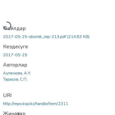
Жүктеу...
Файлдар
2017-05-25-sbornik_rep-213.pdf
(214.83 KB)
Кездесуге
2017-05-25
Авторлар
Аупенова, А.У.
Тарасов, С.П.
URI
http://repo.kspi.kz/handle/item/2311
Жинақтар