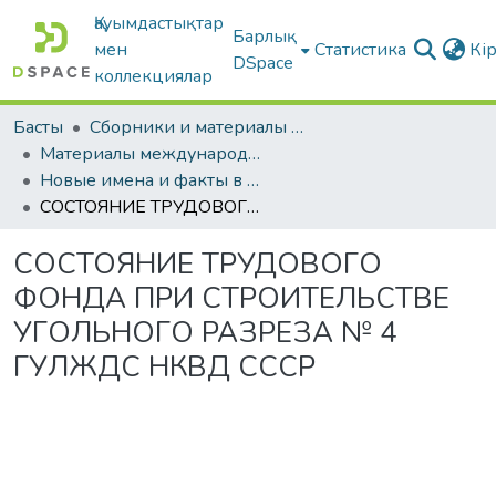
Қауымдастықтар
Барлық
мен
Статистика
Кі
DSpace
коллекциялар
Басты
Сборники и материалы конференций
Материалы международных научно-практических конференций
Новые имена и факты в истории массовых политических репрессий в Казахстане и Западной Сибири в 1920-1950-х гг.
СОСТОЯНИЕ ТРУДОВОГО ФОНДА ПРИ СТРОИТЕЛЬСТВЕ УГОЛЬНОГО РАЗРЕЗА № 4 ГУЛЖДС НКВД СССР
СОСТОЯНИЕ ТРУДОВОГО
ФОНДА ПРИ СТРОИТЕЛЬСТВЕ
УГОЛЬНОГО РАЗРЕЗА № 4
ГУЛЖДС НКВД СССР