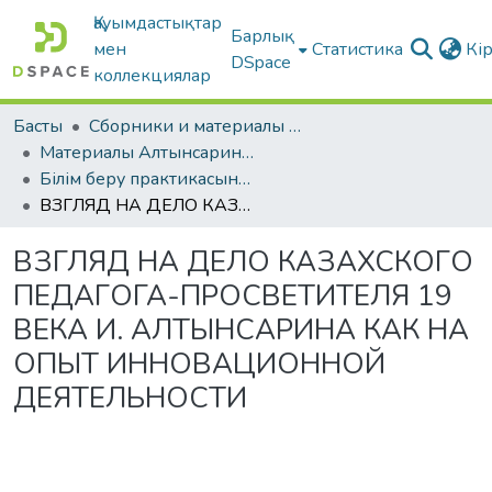
Қауымдастықтар
Барлық
мен
Статистика
Кі
DSpace
коллекциялар
Басты
Сборники и материалы конференций
Материалы Алтынсаринских педагогических чтений
Білім беру практикасының сапасын жоғарылатудың өзекті мәселелері | «Актуальные проблемы повышения качества образовательной практики».
ВЗГЛЯД НА ДЕЛО КАЗАХСКОГО ПЕДАГОГА-ПРОСВЕТИТЕЛЯ 19 ВЕКА И. АЛТЫНСАРИНА КАК НА ОПЫТ ИННОВАЦИОННОЙ ДЕЯТЕЛЬНОСТИ
ВЗГЛЯД НА ДЕЛО КАЗАХСКОГО
ПЕДАГОГА-ПРОСВЕТИТЕЛЯ 19
ВЕКА И. АЛТЫНСАРИНА КАК НА
ОПЫТ ИННОВАЦИОННОЙ
ДЕЯТЕЛЬНОСТИ