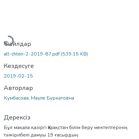
Жүктеу...
Файлдар
alt-chten-2-2019-87.pdf
(539.15 KB)
Кездесуге
2019-02-15
Авторлар
Кумбасова, Мауле Буркатовна
Дерексіз
Бұл мақала қазіргі Қазақстан білім беру мектептерінің
тəжірибелі дамуы 19 ғасырдың