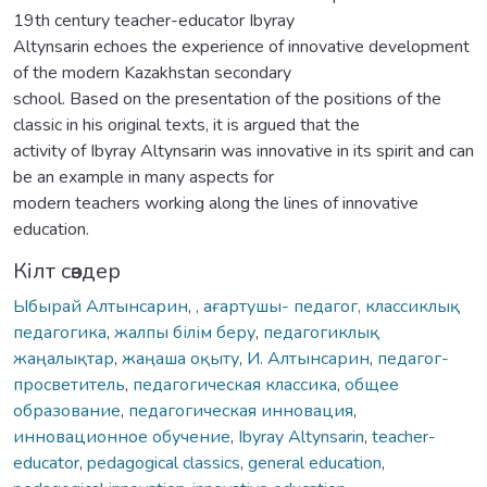
19th century teacher-educator Ibyray
Altynsarin echoes the experience of innovative development
of the modern Kazakhstan secondary
school. Based on the presentation of the positions of the
classic in his original texts, it is argued that the
activity of Ibyray Altynsarin was innovative in its spirit and can
be an example in many aspects for
modern teachers working along the lines of innovative
education.
Кілт сөздер
Ыбырай Алтынсарин
,
, ағартушы- педагог, классиклық
педагогика
,
жалпы білім беру
,
педагогиклық
жаңалықтар
,
жаңаша оқыту
,
И. Алтынсарин
,
педагог-
просветитель
,
педагогическая классика
,
общее
образование
,
педагогическая инновация
,
инновационное обучение
,
Ibyray Altynsarin
,
teacher-
educator
,
pedagogical classics
,
general education
,