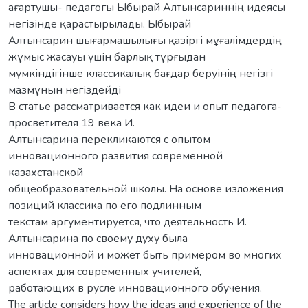
ағартушы- педагогы Ыбырай Алтынсариннің идеясы
негізінде қарастырылады. Ыбырай
Алтынсарин шығармашылығы қазіргі мұғалімдердің
жұмыс жасауы үшін барлық тұрғыдан
мүмкіндігінше классикалық бағдар беруінің негізгі
мазмұнын негіздейді
В статье рассматривается как идеи и опыт педагога-
просветителя 19 века И.
Алтынсарина перекликаются с опытом
инновационного развития современной
казахстанской
общеобразовательной школы. На основе изложения
позиций классика по его подлинным
текстам аргументируется, что деятельность И.
Алтынсарина по своему духу была
инновационной и может быть примером во многих
аспектах для современных учителей,
работающих в русле инновационного обучения.
The article considers how the ideas and experience of the