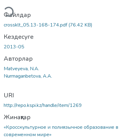
теу...
Файлдар
crossklt_05.13-168-174.pdf
(76.42 KB)
Кездесуге
2013-05
Авторлар
Matveyeva, N.A.
Nurmaganbetova, A.A.
URI
http://repo.kspi.kz/handle/item/1269
Жинақтар
«Кросскультурное и полиязычное образование в
современном мире»