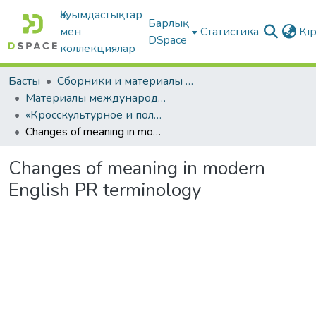
Қауымдастықтар
Барлық
мен
Статистика
Кі
DSpace
коллекциялар
Басты
Сборники и материалы конференций
Материалы международных научно-практических конференций
«Кросскультурное и полиязычное образование в современном мире»
Changes of meaning in modern English PR terminology
Changes of meaning in modern
English PR terminology