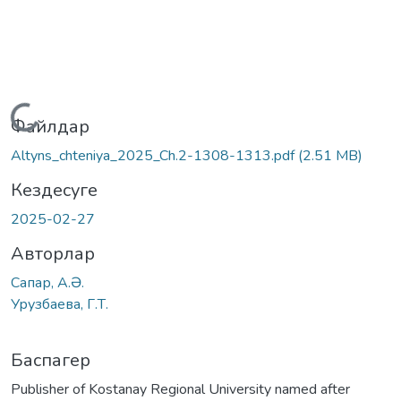
Жүктеу...
Файлдар
Altyns_chteniya_2025_Ch.2-1308-1313.pdf
(2.51 MB)
Кездесуге
2025-02-27
Авторлар
Сапар, А.Ә.
Урузбаева, Г.Т.
Баспагер
Publisher of Kostanay Regional University named after