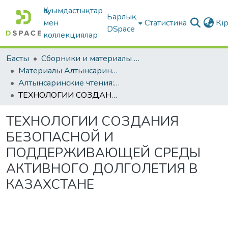
Қауымдастықтар
Барлық
мен
Статистика
Кі
DSpace
коллекциялар
Басты
Сборники и материалы конференций
Материалы Алтынсаринских педагогических чтений
Алтынсаринские чтения: Ценности как концептуальная основа воспитания в современных социокультурных и геополитических реалиях, г. Костанай, 2025 г. Книга 2
ТЕХНОЛОГИИ СОЗДАНИЯ БЕЗОПАСНОЙ И ПОДДЕРЖИВАЮЩЕЙ СРЕДЫ АКТИВНОГО ДОЛГОЛЕТИЯ В КАЗАХСТАНЕ
ТЕХНОЛОГИИ СОЗДАНИЯ
БЕЗОПАСНОЙ И
ПОДДЕРЖИВАЮЩЕЙ СРЕДЫ
АКТИВНОГО ДОЛГОЛЕТИЯ В
КАЗАХСТАНЕ