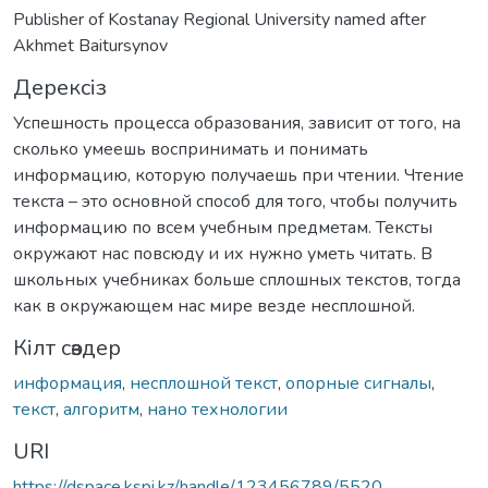
Publisher of Kostanay Regional University named after
Akhmet Baitursynov
Дерексіз
Успешность процесса образования, зависит от того, на
сколько умеешь воспринимать и понимать
информацию, которую получаешь при чтении. Чтение
текста – это основной способ для того, чтобы получить
информацию по всем учебным предметам. Тексты
окружают нас повсюду и их нужно уметь читать. В
школьных учебниках больше сплошных текстов, тогда
как в окружающем нас мире везде несплошной.
Кілт сөздер
информация
,
несплошной текст
,
опорные сигналы
,
текст
,
алгоритм
,
нано технологии
URI
https://dspace.kspi.kz/handle/123456789/5520