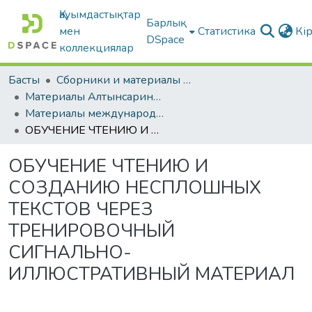
Қауымдастықтар
Барлық
мен
Статистика
Кі
DSpace
коллекциялар
Басты
Сборники и материалы конференций
Материалы Алтынсаринских педагогических чтений
Материалы международной научно-практической конференции к 180-летию Ы.Алтынсарина "Просветительские идеи Ы.Алтынсарина: истоки, развитие, современность"
ОБУЧЕНИЕ ЧТЕНИЮ И СОЗДАНИЮ НЕСПЛОШНЫХ ТЕКСТОВ ЧЕРЕЗ ТРЕНИРОВОЧНЫЙ СИГНАЛЬНО-ИЛЛЮСТРАТИВНЫЙ МАТЕРИАЛ
ОБУЧЕНИЕ ЧТЕНИЮ И
СОЗДАНИЮ НЕСПЛОШНЫХ
ТЕКСТОВ ЧЕРЕЗ
ТРЕНИРОВОЧНЫЙ
СИГНАЛЬНО-
ИЛЛЮСТРАТИВНЫЙ МАТЕРИАЛ