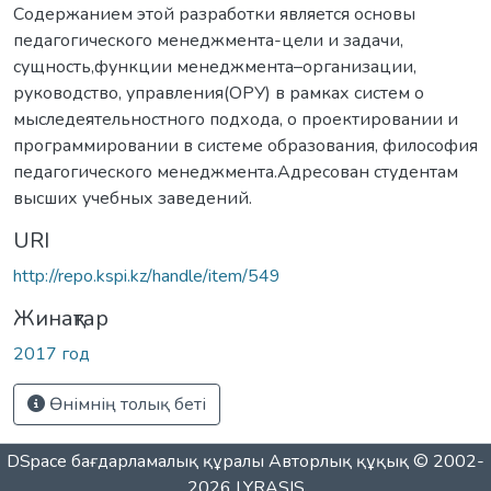
Содержанием этой разработки является основы
педагогического менеджмента-цели и задачи,
сущность,функции менеджмента–организации,
руководство, управления(ОРУ) в рамках систем о
мыследеятельностного подхода, о проектировании и
программировании в системе образования, философия
педагогического менеджмента.Адресован студентам
высших учебных заведений.
URI
http://repo.kspi.kz/handle/item/549
Жинақтар
2017 год
Өнімнің толық беті
DSpace бағдарламалық құралы
Авторлық құқық © 2002-
2026
LYRASIS