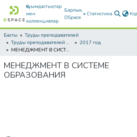
Қауымдастықтар
Барлық
мен
Статистика
Кі
DSpace
коллекциялар
Басты
Труды преподавателей
Труды преподавателей на русском языке
2017 год
МЕНЕДЖМЕНТ В СИСТЕМЕ ОБРАЗОВАНИЯ
МЕНЕДЖМЕНТ В СИСТЕМЕ
ОБРАЗОВАНИЯ