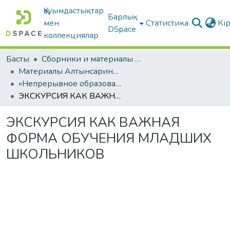
Қауымдастықтар
Барлық
мен
Статистика
Кі
DSpace
коллекциялар
Басты
Сборники и материалы конференций
Материалы Алтынсаринских педагогических чтений
«Непрерывное образование Республики Казахстан в контексте современных вызовов к образовательной системе»
ЭКСКУРСИЯ КАК ВАЖНАЯ ФОРМА ОБУЧЕНИЯ МЛАДШИХ ШКОЛЬНИКОВ
ЭКСКУРСИЯ КАК ВАЖНАЯ
ФОРМА ОБУЧЕНИЯ МЛАДШИХ
ШКОЛЬНИКОВ