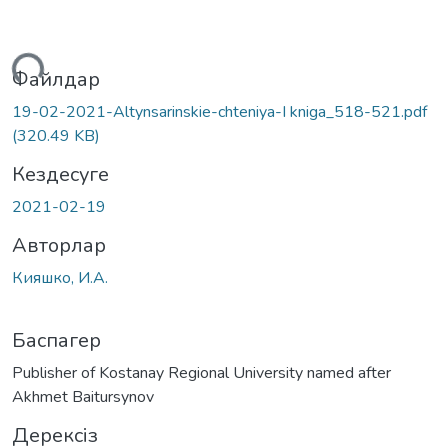
ктеу...
Файлдар
19-02-2021-Altynsarinskie-chteniya-I kniga_518-521.pdf
(320.49 KB)
Кездесуге
2021-02-19
Авторлар
Кияшко, И.А.
Баспагер
Publisher of Kostanay Regional University named after
Akhmet Baitursynov
Дерексіз