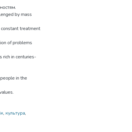
ностям.
allenged by mass
d constant treatment
ution of problems
 rich in centuries-
 people in the
values.
ік
,
культура
,