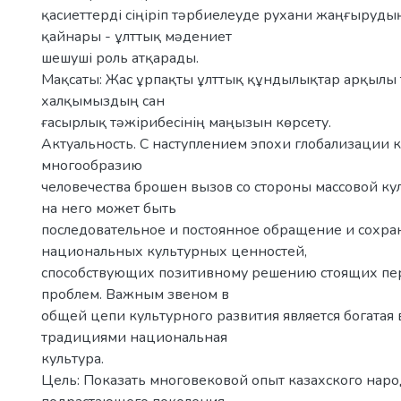
қасиеттерді сіңіріп тəрбиелеуде рухани жаңғыруды
қайнары - ұлттық мəдениет
шешуші роль атқарады.
Мақсаты: Жас ұрпақты ұлттық құндылықтар арқылы
халқымыздың сан
ғасырлық тəжірибесінің маңызын көрсету.
Актуальность. С наступлением эпохи глобализации 
многообразию
человечества брошен вызов со стороны массовой ку
на него может быть
последовательное и постоянное обращение и сохр
национальных культурных ценностей,
способствующих позитивному решению стоящих пе
проблем. Важным звеном в
общей цепи культурного развития является богатая
традициями национальная
культура.
Цель: Показать многовековой опыт казахского наро