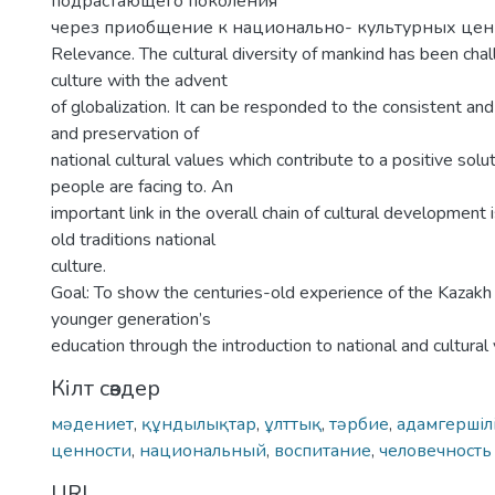
подрастающего поколения
через приобщение к национально- культурных цен
Relevance. The cultural diversity of mankind has been ch
culture with the advent
of globalization. It can be responded to the consistent an
and preservation of
national cultural values which contribute to a positive sol
people are facing to. An
important link in the overall chain of cultural development is
old traditions national
culture.
Goal: To show the centuries-old experience of the Kazakh
younger generation’s
education through the introduction to national and cultural 
Кілт сөздер
мəдениет
,
құндылықтар
,
ұлттық
,
тəрбие
,
адамгершіл
ценности
,
национальный
,
воспитание
,
человечность
URI