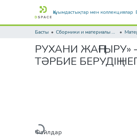
Қауымдастықтар мен коллекциялар
Басты
Сборники и материалы конференций
РУХАНИ ЖАҢҒЫРУ» 
ТƏРБИЕ БЕРУДІҢ НЕГ
Жүктеу...
Файлдар