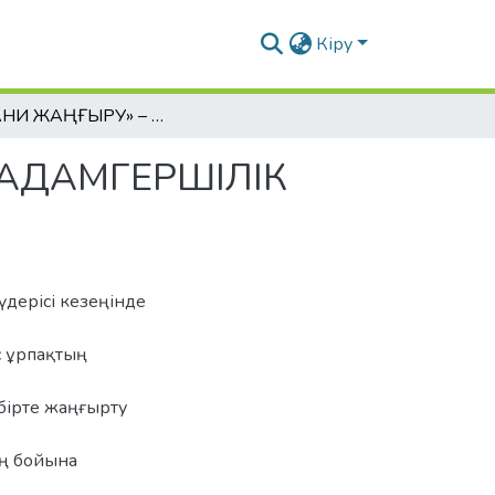
Кіру
РУХАНИ ЖАҢҒЫРУ» – ЖЕКЕ ТҰЛҒАҒА РУХАНИ-АДАМГЕРШІЛІК ТƏРБИЕ БЕРУДІҢ НЕГІЗІ
-АДАМГЕРШІЛІК
үдерісі кезеңінде
ас ұрпақтың
 бірте жаңғырту
ың бойына