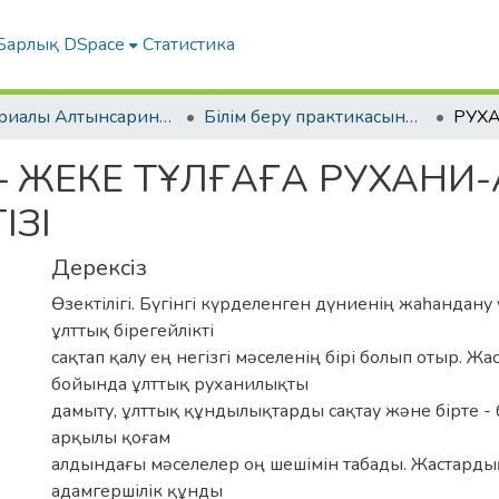
Барлық DSpace
Статистика
Материалы Алтынсаринских педагогических чтений
Білім беру практикасының сапасын жоғарылатудың өзекті мәселелері | «Актуальные проблемы повышения качества образовательной практики».
– ЖЕКЕ ТҰЛҒАҒА РУХАНИ
ІЗІ
Дерексіз
Өзектілігі. Бүгінгі күрделенген дүниенің жаһандану 
ұлттық бірегейлікті
сақтап қалу ең негізгі мəселенің бірі болып отыр. Ж
бойында ұлттық руханилықты
дамыту, ұлттық құндылықтарды сақтау жəне бірте -
арқылы қоғам
алдындағы мəселелер оң шешімін табады. Жастард
адамгершілік құнды