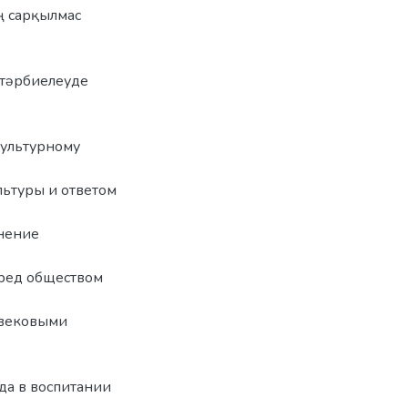
ң сарқылмас
 тəрбиелеуде
культурному
льтуры и ответом
анение
ред обществом
 вековыми
да в воспитании