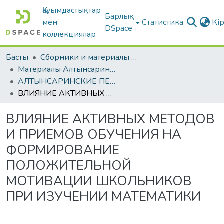
Қауымдастықтар
Барлық
мен
Статистика
Кі
DSpace
коллекциялар
Басты
Сборники и материалы конференций
Материалы Алтынсаринских педагогических чтений
АЛТЫНСАРИНСКИЕ ПЕДАГОГИЧЕСКИЕ ЧТЕНИЯ. «Инновационные технологии в современном образовании: стратегия, задачи, внедрение». Книга 1
ВЛИЯНИЕ АКТИВНЫХ МЕТОДОВ И ПРИЕМОВ ОБУЧЕНИЯ НА ФОРМИРОВАНИЕ ПОЛОЖИТЕЛЬНОЙ МОТИВАЦИИ ШКОЛЬНИКОВ ПРИ ИЗУЧЕНИИ МАТЕМАТИКИ
ВЛИЯНИЕ АКТИВНЫХ МЕТОДОВ
И ПРИЕМОВ ОБУЧЕНИЯ НА
ФОРМИРОВАНИЕ
ПОЛОЖИТЕЛЬНОЙ
МОТИВАЦИИ ШКОЛЬНИКОВ
ПРИ ИЗУЧЕНИИ МАТЕМАТИКИ