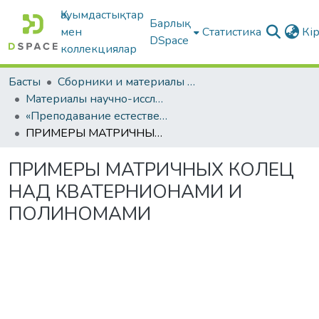
Қауымдастықтар
Барлық
мен
Статистика
Кі
DSpace
коллекциялар
Басты
Сборники и материалы конференций
Материалы научно-исследовательской работы студентов
«Преподавание естественно-математических и технических дисциплин в школе»
ПРИМЕРЫ МАТРИЧНЫХ КОЛЕЦ НАД КВАТЕРНИОНАМИ И ПОЛИНОМАМИ
ПРИМЕРЫ МАТРИЧНЫХ КОЛЕЦ
НАД КВАТЕРНИОНАМИ И
ПОЛИНОМАМИ