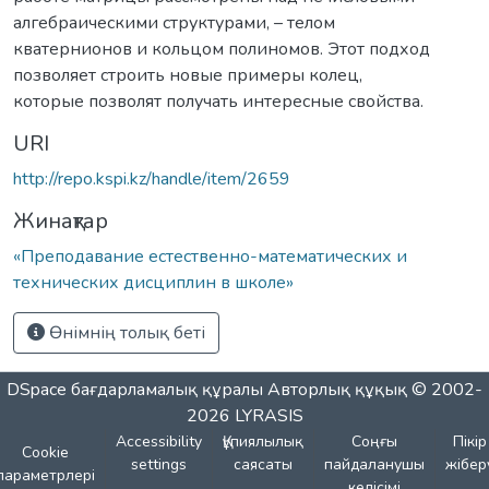
алгебраическими структурами, – телом
кватернионов и кольцом полиномов. Этот подход
позволяет строить новые примеры колец,
которые позволят получать интересные свойства.
URI
http://repo.kspi.kz/handle/item/2659
Жинақтар
«Преподавание естественно-математических и
технических дисциплин в школе»
Өнімнің толық беті
DSpace бағдарламалық құралы
Авторлық құқық © 2002-
2026
LYRASIS
Accessibility
Құпиялылық
Соңғы
Пікір
Cookie
settings
саясаты
пайдаланушы
жібер
параметрлері
келісімі