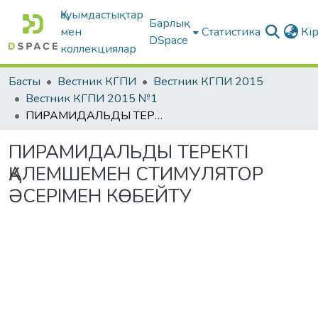
Қауымдастықтар
Барлық
мен
Статистика
Кі
DSpace
коллекциялар
Басты
Вестник КГПИ
Вестник КГПИ 2015
Вестник КГПИ 2015 №1
ПИРАМИДАЛЬДЫ ТЕРЕКТІ ҚАЛЕМШЕМЕН СТИМУЛЯТОР ӘСЕРІМЕН КӨБЕЙТУ
ПИРАМИДАЛЬДЫ ТЕРЕКТІ
ҚАЛЕМШЕМЕН СТИМУЛЯТОР
ӘСЕРІМЕН КӨБЕЙТУ