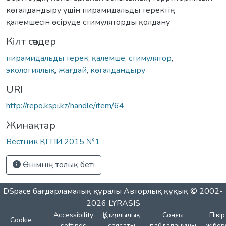
көгалдандыру үшін пирамидальды теректің
қалемшесін өсіруде стимуляторды қолдану
Кілт сөздер
пирамидальды терек
,
қалемше
,
стимулятор
,
экологиялық
,
жағдай
,
көгалдандыру
URI
http://repo.kspi.kz/handle/item/64
Жинақтар
Вестник КГПИ 2015 №1
Өнімнің толық беті
DSpace бағдарламалық құралы
Авторлық құқық © 2002-
2026
LYRASIS
Accessibility
Құпиялылық
Соңғы
Пікір
Cookie
settings
саясаты
пайдаланушы
жібер