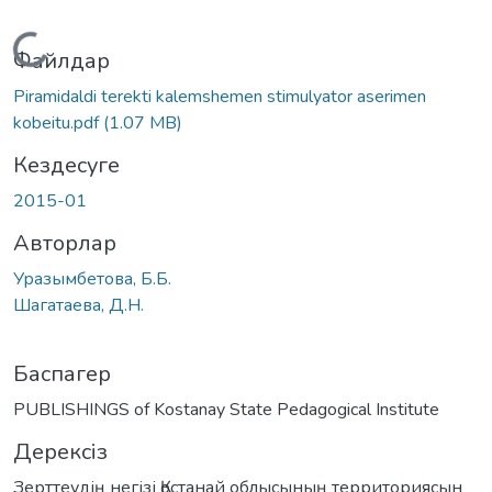
Жүктеу...
Файлдар
Piramidaldi terekti kalemshemen stimulyator aserimen
kobeitu.pdf
(1.07 MB)
Кездесуге
2015-01
Авторлар
Уразымбетова, Б.Б.
Шагатаева, Д.Н.
Баспагер
PUBLISHINGS of Kostanay State Pedagogical Institute
Дерексіз
Зерттеудің негізі Қостанай облысының территориясын