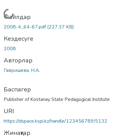
Жүктеу...
Файлдар
2008-4_64-67.pdf
(227.37 KB)
Кездесуге
2008
Авторлар
Гавришева, Н.А.
Баспагер
Publisher of Kostanay State Pedagogical Institute
URI
https://dspace.kspi.kz/handle/123456789/5132
Жинақтар