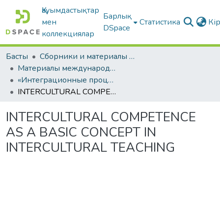
Қауымдастықтар
Барлық
мен
Статистика
Кі
DSpace
коллекциялар
Басты
Сборники и материалы конференций
Материалы международных научно-практических конференций
«Интеграционные процессы в образовании: проблемы и перспективы»
INTERCULTURAL COMPETENCE AS A BASIC CONCEPT IN INTERCULTURAL TEACHING
INTERCULTURAL COMPETENCE
AS A BASIC CONCEPT IN
INTERCULTURAL TEACHING