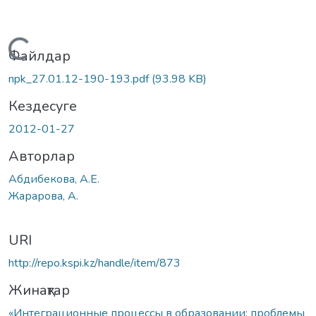
Жүктеу...
Файлдар
npk_27.01.12-190-193.pdf
(93.98 KB)
Кездесуге
2012-01-27
Авторлар
Абдибекова, А.Е.
Жарарова, А.
URI
http://repo.kspi.kz/handle/item/873
Жинақтар
«Интеграционные процессы в образовании: проблемы