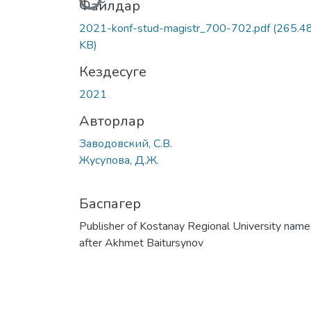
Жүктеу...
Файлдар
2021-konf-stud-magistr_700-702.pdf
(265.4
KB)
Кездесуге
2021
Авторлар
Заводовский, С.В.
Жусупова, Д.Ж.
Баспагер
Publisher of Kostanay Regional University nam
after Akhmet Baitursynov