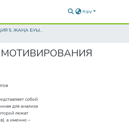
Кіру
СЕКЦИЯ 5. ЖАҢА БУЫН ЖАС МАМАНДАРДЫҢҚҰНДЫЛЫҚТАРЫ МЕН МҰРАТТАРЫ / ЦЕННОСТИ И ИДЕАЛЫ НОВОГО ПОКОЛЕНИЯ МОЛОДЫХ СПЕЦИАЛИСТОВ
О МОТИВИРОВАНИЯ
нтов
редставляет собой
анная для анализа
оторой лежат
), а именно –