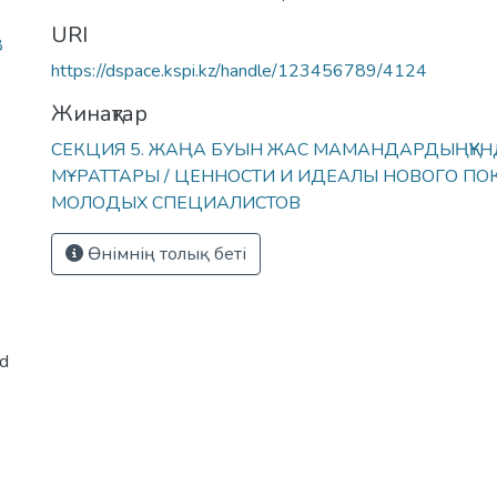
URI
8
https://dspace.kspi.kz/handle/123456789/4124
Жинақтар
СЕКЦИЯ 5. ЖАҢА БУЫН ЖАС МАМАНДАРДЫҢҚҰН
МҰРАТТАРЫ / ЦЕННОСТИ И ИДЕАЛЫ НОВОГО ПО
МОЛОДЫХ СПЕЦИАЛИСТОВ
Өнімнің толық беті
ed