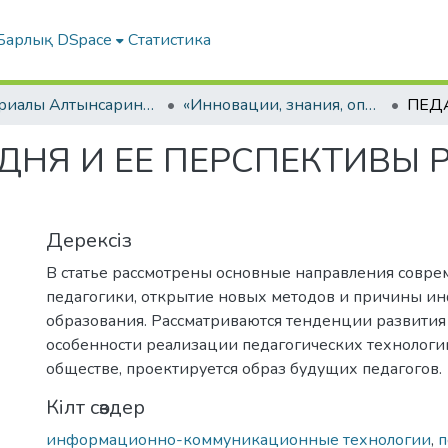
Барлық DSpace
Статистика
Материалы Алтынсаринских педагогических чтений
«Инновации, знания, опыт – векторы образовательных треков»: Материалы международной научно-практической конференции. КНИГА II
ДНЯ И ЕЕ ПЕРСПЕКТИВЫ 
Дерексіз
В статье рассмотрены основные направления совр
педагогики, открытие новых методов и причины и
образования. Рассматриваются тенденции развития
особенности реализации педагогических технологи
обществе, проектируется образ будущих педагогов.
Кілт сөздер
информационно-коммуникационные технологии
,
п