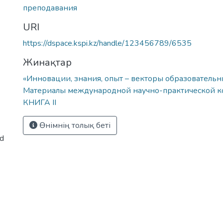
преподавания
7
URI
https://dspace.kspi.kz/handle/123456789/6535
Жинақтар
«Инновации, знания, опыт – векторы образовательн
Материалы международной научно-практической 
КНИГА II
Өнімнің толық беті
ed