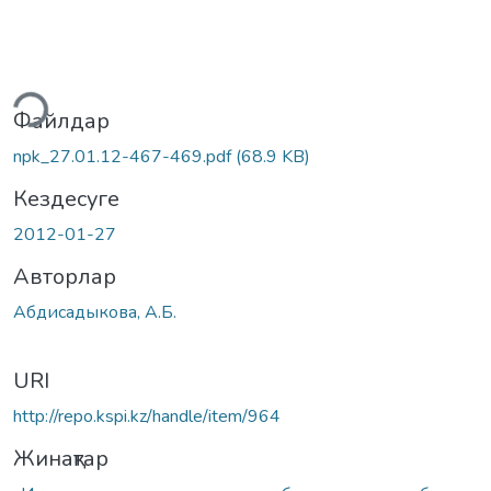
теу...
Файлдар
npk_27.01.12-467-469.pdf
(68.9 KB)
Кездесуге
2012-01-27
Авторлар
Абдисадыкова, А.Б.
URI
http://repo.kspi.kz/handle/item/964
Жинақтар