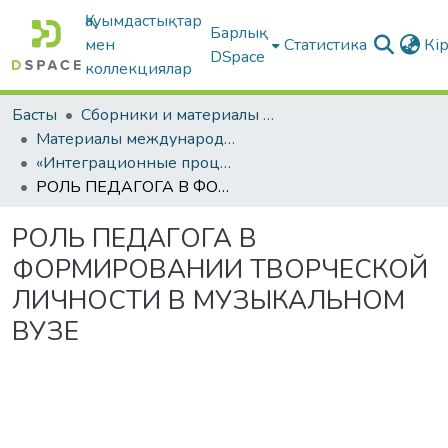
Қауымдастықтар
Барлық
мен
Статистика
Кі
DSpace
коллекциялар
Басты
Сборники и материалы конференций
Материалы международных научно-практических конференций
«Интеграционные процессы в образовании: проблемы и перспективы»
РОЛЬ ПЕДАГОГА В ФОРМИРОВАНИИ ТВОРЧЕСКОЙ ЛИЧНОСТИ В МУЗЫКАЛЬНОМ ВУЗЕ
РОЛЬ ПЕДАГОГА В
ФОРМИРОВАНИИ ТВОРЧЕСКОЙ
ЛИЧНОСТИ В МУЗЫКАЛЬНОМ
ВУЗЕ