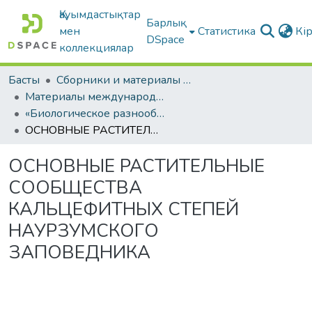
Қауымдастықтар
Барлық
мен
Статистика
Кі
DSpace
коллекциялар
Басты
Сборники и материалы конференций
Материалы международных научно-практических конференций
«Биологическое разнообразие азиатских степей»
ОСНОВНЫЕ РАСТИТЕЛЬНЫЕ СООБЩЕСТВА КАЛЬЦЕФИТНЫХ СТЕПЕЙ НАУРЗУМСКОГО ЗАПОВЕДНИКА
ОСНОВНЫЕ РАСТИТЕЛЬНЫЕ
СООБЩЕСТВА
КАЛЬЦЕФИТНЫХ СТЕПЕЙ
НАУРЗУМСКОГО
ЗАПОВЕДНИКА