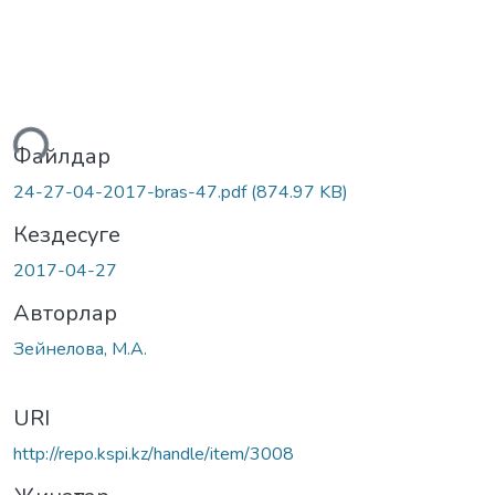
ктеу...
Файлдар
24-27-04-2017-bras-47.pdf
(874.97 KB)
Кездесуге
2017-04-27
Авторлар
Зейнелова, М.А.
URI
http://repo.kspi.kz/handle/item/3008