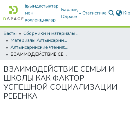
Қауымдастықтар
Барлық
мен
Статистика
Кі
DSpace
коллекциялар
Басты
Сборники и материалы конференций
Материалы Алтынсаринских педагогических чтений
Алтынсаринские чтения: Ценности как концептуальная основа воспитания в современных социокультурных и геополитических реалиях, г. Костанай, 2025 г. Книга 1
ВЗАИМОДЕЙСТВИЕ СЕМЬИ И ШКОЛЫ КАК ФАКТОР УСПЕШНОЙ СОЦИАЛИЗАЦИИ РЕБЕНКА
ВЗАИМОДЕЙСТВИЕ СЕМЬИ И
ШКОЛЫ КАК ФАКТОР
УСПЕШНОЙ СОЦИАЛИЗАЦИИ
РЕБЕНКА