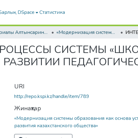
Барлық DSpace
Статистика
Материалы Алтынсаринских педагогических чтений
«Модернизация системы образования как основа устойчивого развития казахстанского общества»
РОЦЕССЫ СИСТЕМЫ «ШКОЛ
РАЗВИТИИ ПЕДАГОГИЧЕ
URI
http://repo.kspi.kz/handle/item/789
Жинақтар
«Модернизация системы образования как основа ус
развития казахстанского общества»