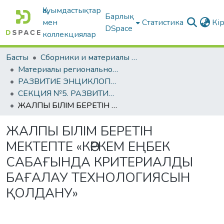
Қауымдастықтар
Барлық
мен
Статистика
Кі
DSpace
коллекциялар
Басты
Сборники и материалы конференций
Материалы региональной студенческой научно-практической конференции, посвящённой 1150-летию аль-Фараби
РАЗВИТИЕ ЭНЦИКЛОПЕДИЧЕСКОЙ МЫСЛИ АЛЬ-ФАРАБИ В ТРУДАХ МОЛОДЫХ УЧЕНЫХ
СЕКЦИЯ №5. РАЗВИТИЕ ФИЛОСОФИИ И СОЦИАЛЬНО-ПЕДАГОГИЧЕСКИХ НАУК: ИСТОРИЯ И СОВРЕМЕННОСТЬ
ЖАЛПЫ БІЛІМ БЕРЕТІН МЕКТЕПТЕ «КӨРКЕМ ЕҢБЕК САБАҒЫНДА КРИТЕРИАЛДЫ БАҒАЛАУ ТЕХНОЛОГИЯСЫН ҚОЛДАНУ»
ЖАЛПЫ БІЛІМ БЕРЕТІН
МЕКТЕПТЕ «КӨРКЕМ ЕҢБЕК
САБАҒЫНДА КРИТЕРИАЛДЫ
БАҒАЛАУ ТЕХНОЛОГИЯСЫН
ҚОЛДАНУ»