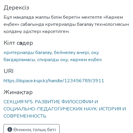
Дерексіз
Бұл мақалада жалпы білім беретін мектепте «Көркем
еңбек» сабағында критериалды бағалау технологиясын
қолдану әдістері көрсетілген.
Кілт сөздер
критериалды бағалау
,
бейнелеу өнері
,
оқу
бағдарламасы
,
спиралды оқу
,
көркем еңбек
URI
https://dspace.kspi.kz/handle/123456789/3911
Жинақтар
СЕКЦИЯ №5. РАЗВИТИЕ ФИЛОСОФИИ И
СОЦИАЛЬНО-ПЕДАГОГИЧЕСКИХ НАУК: ИСТОРИЯ И
СОВРЕМЕННОСТЬ
Өнімнің толық беті